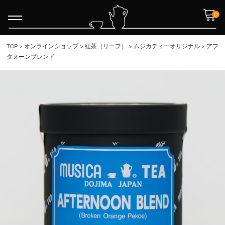
0
TOP
>
オンラインショップ
>
紅茶（リーフ）
>
ムジカティーオリジナル
>
アフ
タヌーンブレンド