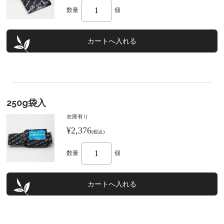
数量
個
250g袋入
在庫有り
¥2,376
(税込)
数量
個