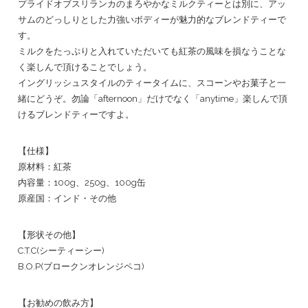
プライドオブスリランカのまろやかなミルクティーとは別に、アッ
サムのどっしりとした力強いボディーが魅力的なブレンドティーで
す。
ミルクをたっぷりと入れていただいても紅茶の風味を損なうことな
く楽しんで頂けることでしょう。
イングリッシュスタイルのティータイムに、スコーンやお菓子と一
緒にどうぞ。勿論「afternoon」だけでなく「anytime」楽しんで頂
けるブレンドティーですよ。
【仕様】
原材料：紅茶
内容量：100g、250g、100g缶
原産国：インド・その他
【形状その他】
C.T.C(シーティーシー)
B.O.P(ブロークンオレンジペコ)
【お勧めの飲み方】