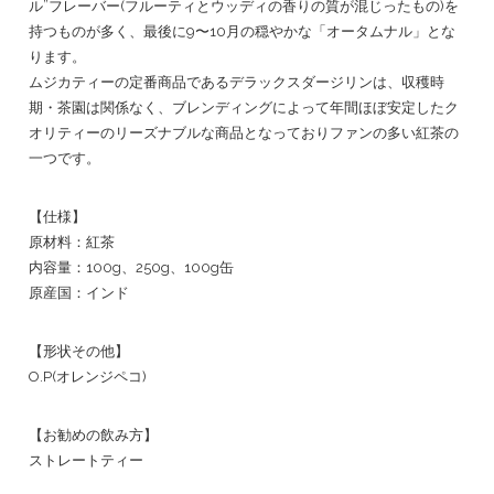
ル”フレーバー(フルーティとウッディの香りの質が混じったもの)を
持つものが多く、最後に9〜10月の穏やかな「オータムナル」とな
ります。
ムジカティーの定番商品であるデラックスダージリンは、収穫時
期・茶園は関係なく、ブレンディングによって年間ほぼ安定したク
オリティーのリーズナブルな商品となっておりファンの多い紅茶の
一つです。
【仕様】
原材料：紅茶
内容量：100g、250g、100g缶
原産国：インド
【形状その他】
O.P(オレンジペコ)
【お勧めの飲み方】
ストレートティー