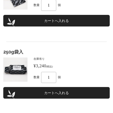
数量
個
250g袋入
在庫有り
¥3,240
(税込)
数量
個