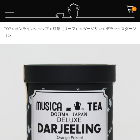
0
TOP
>
オンラインショップ
>
紅茶（リーフ）
>
ダージリン
>
デラックスダージ
リン