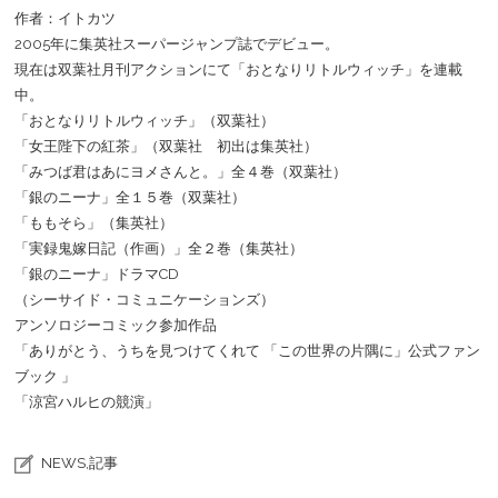
作者：イトカツ
2005年に集英社スーパージャンプ誌でデビュー。
現在は双葉社月刊アクションにて「おとなりリトルウィッチ」を連載
中。
「おとなりリトルウィッチ」（双葉社）
「女王陛下の紅茶」（双葉社 初出は集英社）
「みつば君はあにヨメさんと。」全４巻（双葉社）
「銀のニーナ」全１５巻（双葉社）
「ももそら」（集英社）
「実録鬼嫁日記（作画）」全２巻（集英社）
「銀のニーナ」ドラマCD
（シーサイド・コミュニケーションズ）
アンソロジーコミック参加作品
「ありがとう、うちを見つけてくれて 「この世界の片隅に」公式ファン
ブック 」
「涼宮ハルヒの競演」
NEWS
,
記事