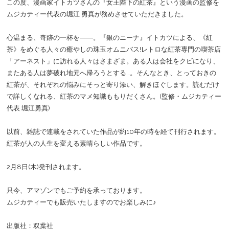
この度、漫画家イトカツさんの『女王陛下の紅茶』という漫画の監修を
ムジカティー代表の堀江 勇真が務めさせていただきました。
心温まる、奇跡の一杯を――。『銀のニーナ』イトカツによる、《紅
茶》をめぐる人々の癒やしの珠玉オムニバス!レトロな紅茶専門の喫茶店
「アーネスト」に訪れる人々はさまざま。ある人は会社をクビになり、
またある人は夢破れ地元へ帰ろうとする…。そんなとき、とっておきの
紅茶が、それぞれの悩みにそっと寄り添い、解きほぐします。読むだけ
で詳しくなれる、紅茶のマメ知識ももりだくさん。(監修・ムジカティー
代表 堀江勇真)
以前、雑誌で連載をされていた作品が約10年の時を経て刊行されます。
紅茶が人の人生を変える素晴らしい作品です。
2月8日(木)発刊されます。
只今、アマゾンでもご予約を承っております。
ムジカティーでも販売いたしますのでお楽しみに♪
出版社：双葉社