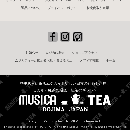
オンラインショップ
ご注文方法
送料について
配送方法について
返品について
プライバシーポリシー
特定商取引表示
お知らせ
ムジカの歴史
ショップアクセス
ムジカティーが飲めるお店・買えるお店
メディア掲載
ホーム
歴史ある紅茶店ムジカがおいしい日常の紅茶をお届け
します＜紅茶の通販・紅茶のギフト＞
copyright©musica tea, Ltd. All Rights Reserved.
This site is protected by reCAPTCHA and the Google
Privacy Policy
and
Terms of Service