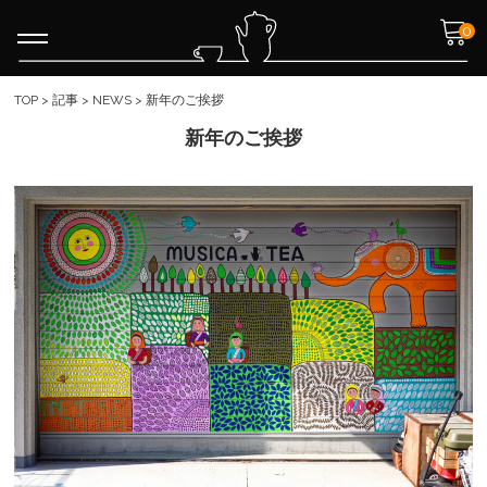
0
TOP
>
記事
>
NEWS
>
新年のご挨拶
新年のご挨拶