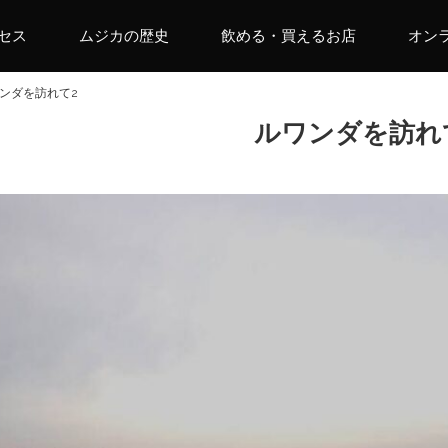
セス
ムジカの歴史
飲める・買えるお店
オン
ンダを訪れて2
ルワンダを訪れ