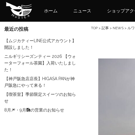
ホーム
ニュース
ショップアク
TOP
>
記事
>
NEWS
>
ルワ
最近の投稿
【ムジカティーLINE公式アカウント】
開設しました！
ニルギリシーズンティー 2026 【ウォ
ーターフォール茶園】入荷いたしまし
た！
【神戸阪急店店長】HIGASA PANが神
戸阪急にやって来る！
【喫茶室】季節限定スイーツのお知ら
せ
8月🎆・9月🎑の営業のお知らせ