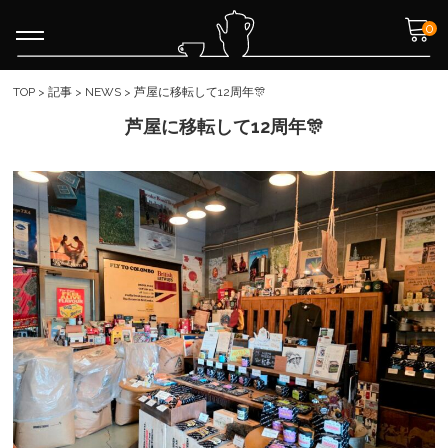
0
TOP
>
記事
>
NEWS
>
芦屋に移転して12周年🎊
芦屋に移転して12周年🎊