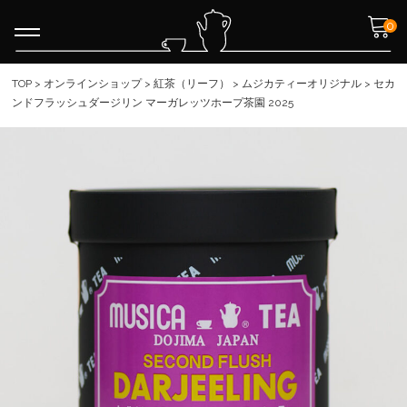
0
TOP
>
オンラインショップ
>
紅茶（リーフ）
>
ムジカティーオリジナル
>
セカ
ンドフラッシュダージリン マーガレッツホープ茶園 2025