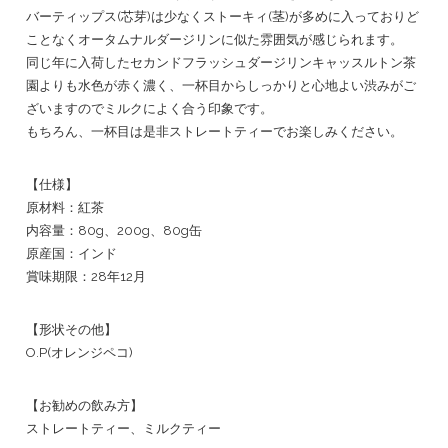
バーティップス(芯芽)は少なくストーキィ(茎)が多めに入っておりど
ことなくオータムナルダージリンに似た雰囲気が感じられます。
同じ年に入荷したセカンドフラッシュダージリンキャッスルトン茶
園よりも水色が赤く濃く、一杯目からしっかりと心地よい渋みがご
ざいますのでミルクによく合う印象です。
もちろん、一杯目は是非ストレートティーでお楽しみください。
【仕様】
原材料：紅茶
内容量：80g、200g、80g缶
原産国：インド
賞味期限：28年12月
【形状その他】
O.P(オレンジペコ)
【お勧めの飲み方】
ストレートティー、ミルクティー