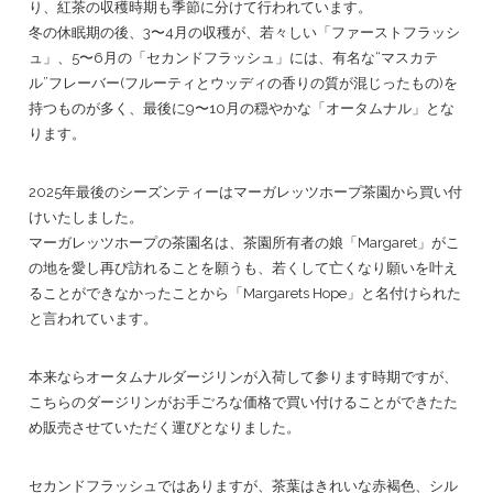
り、紅茶の収穫時期も季節に分けて行われています。
冬の休眠期の後、3〜4月の収穫が、若々しい「ファーストフラッシ
ュ」、5〜6月の「セカンドフラッシュ」には、有名な“マスカテ
ル”フレーバー(フルーティとウッディの香りの質が混じったもの)を
持つものが多く、最後に9〜10月の穏やかな「オータムナル」とな
ります。
2025年最後のシーズンティーはマーガレッツホープ茶園から買い付
けいたしました。
マーガレッツホープの茶園名は、茶園所有者の娘「Margaret」がこ
の地を愛し再び訪れることを願うも、若くして亡くなり願いを叶え
ることができなかったことから「Margarets Hope」と名付けられた
と言われています。
本来ならオータムナルダージリンが入荷して参ります時期ですが、
こちらのダージリンがお手ごろな価格で買い付けることができたた
め販売させていただく運びとなりました。
セカンドフラッシュではありますが、茶葉はきれいな赤褐色、シル