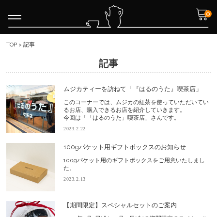
0
TOP
>
記事
記事
ムジカティーを訪ねて「『はるのうた』喫茶店」
このコーナーでは、ムジカの紅茶を使っていただいてい
るお店、購入できるお店を紹介していきます。
今回は「「はるのうた」喫茶店」さんです。
2023.2.22
100gパケット用ギフトボックスのお知らせ
100gパケット用のギフトボックスをご用意いたしまし
た。
2023.2.13
【期間限定】スペシャルセットのご案内