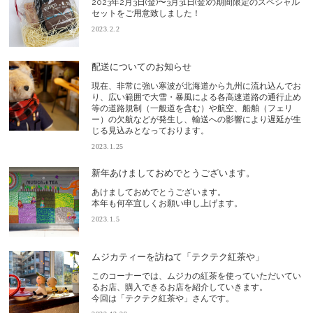
2023年2月3日(金)〜3月31日(金)の期間限定のスペシャル
セットをご用意致しました！
2023.2.2
配送についてのお知らせ
現在、非常に強い寒波が北海道から九州に流れ込んでお
り、広い範囲で大雪・暴風による各高速道路の通行止め
等の道路規制（一般道を含む）や航空、船舶（フェリ
ー）の欠航などが発生し、輸送への影響により遅延が生
じる見込みとなっております。
2023.1.25
新年あけましておめでとうございます。
あけましておめでとうございます。
本年も何卒宜しくお願い申し上げます。
2023.1.5
ムジカティーを訪ねて「テクテク紅茶や」
このコーナーでは、ムジカの紅茶を使っていただいてい
るお店、購入できるお店を紹介していきます。
今回は「テクテク紅茶や」さんです。