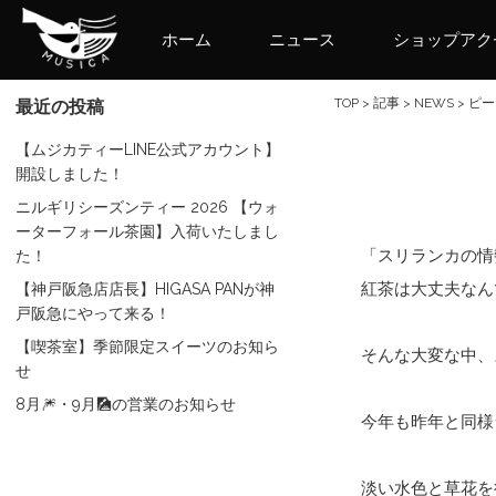
ホーム
ニュース
ショップアク
TOP
>
記事
>
NEWS
>
ピー
最近の投稿
【ムジカティーLINE公式アカウント】
開設しました！
ニルギリシーズンティー 2026 【ウォ
ーターフォール茶園】入荷いたしまし
「スリランカの情
た！
紅茶は大丈夫なん
【神戸阪急店店長】HIGASA PANが神
戸阪急にやって来る！
【喫茶室】季節限定スイーツのお知ら
そんな大変な中、
せ
8月🎆・9月🎑の営業のお知らせ
今年も昨年と同様
淡い水色と草花を