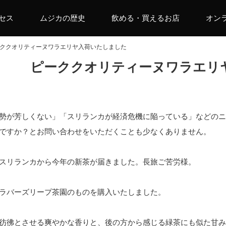
セス
ムジカの歴史
飲める・買えるお店
オン
ククオリティーヌワラエリヤ入荷いたしました
ピーククオリティーヌワラエリ
勢が芳しくない」「スリランカが経済危機に陥っている」などのニ
ですか？とお問い合わせをいただくことも少なくありません。
スリランカから今年の新茶が届きました。長旅ご苦労様。
ラバーズリープ茶園のものを購入いたしました。
彷彿とさせる爽やかな香りと、後の方から感じる緑茶にも似た甘み