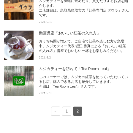
ムジカティーを気軽に飲めたり、買えたりするお店を紹
介します。
二店舗目は、鳥取県鳥取市の「紅茶専門店 ダウラ」さん
です。
2021.6.19
動画講座「おいしい紅茶の入れ方」
おうち時間が増えて、ご自宅で紅茶を楽しむ方が急増
中。ムジカティー代表 堀江 勇真による「おいしい紅茶
の入れ方」講座でおいしい一杯をお楽しみください。
2021.6.2
ムジカティーを訪ねて「Tea Room Leaf」
このコーナーでは、ムジカの紅茶を使っていただいてい
るお店、購入できるお店を紹介していきます。
今回は「Tea Room Leaf」さんです。
2021.5.10
«
1
2